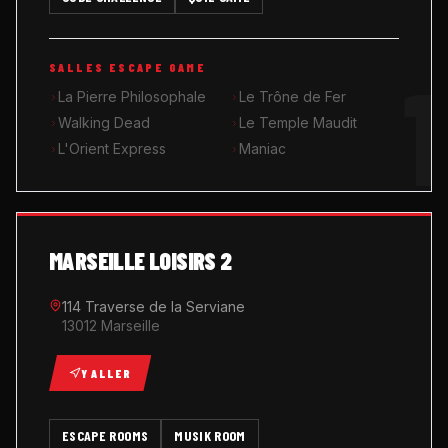
MUSIK ROOM KARAOKÉ
1
SALLES ESCAPE GAME
QUIZ GAME
La Pierre Philosophale
Le Trône de Fer
Walking Dead
Le Temple Maudit
L'Orient Express
Maniac
MARSEILLE LOISIRS 2
114 Traverse de la Serviane
13012 Marseille
Y ALLER
ESCAPE ROOMS
MUSIK ROOM