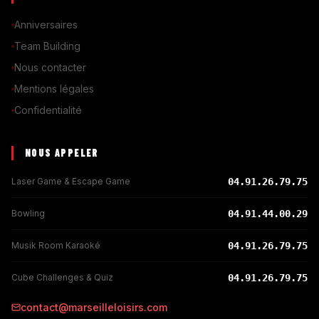
Anniversaires
Team Building
Nous contacter
Mentions légales
Confidentialité
NOUS APPELER
Laser Game & Escape Game
04.91.26.79.75
Bowling
04.91.44.00.29
Musik Room Karaoké
04.91.26.79.75
Cube Challenges & Quiz
04.91.26.79.75
contact@marseilleloisirs.com