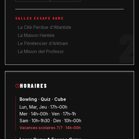
SALLES ESCAPE GAME
2
La Cité Perdue d'Atlantide
La Maison Hantée
Le Pénitencier d'Arkham
La Mision del Profesor
HORAIRES
Bowling · Quiz · Cube
Lun, Mar, Jeu · 17h–00h
Mer · 14h–00h · Ven · 17h–1h
Sam · 10h–1h30 · Dim · 10h–00h
Vacances scolaires 7/7 · 14h–00h