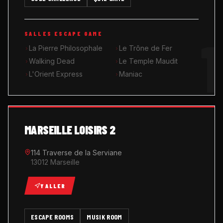
MUSIK ROOM KARAOKÉ
1
SALLES ESCAPE GAME
QUIZ GAME
La Pierre Philosophale
Le Trône de Fer
Walking Dead
Le Temple Maudit
L'Orient Express
Maniac
MARSEILLE LOISIRS 2
114 Traverse de la Serviane
13012 Marseille
Y ALLER
ESCAPE ROOMS
MUSIK ROOM