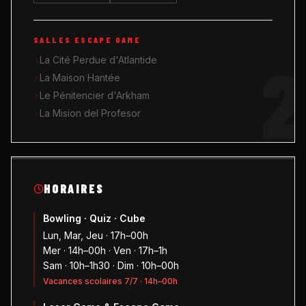
SALLES ESCAPE GAME
2
La Cité Perdue d'Atlantide
La Maison Hantée
Le Pénitencier d'Arkham
La Mision del Profesor
HORAIRES
Bowling · Quiz · Cube
Lun, Mar, Jeu · 17h–00h
Mer · 14h–00h · Ven · 17h–1h
Sam · 10h–1h30 · Dim · 10h–00h
Vacances scolaires 7/7 · 14h–00h