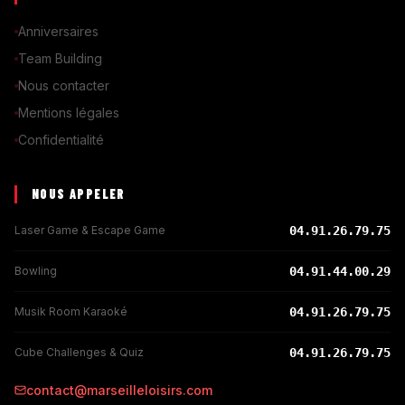
Anniversaires
Team Building
Nous contacter
Mentions légales
Confidentialité
NOUS APPELER
Laser Game & Escape Game
04.91.26.79.75
Bowling
04.91.44.00.29
Musik Room Karaoké
04.91.26.79.75
Cube Challenges & Quiz
04.91.26.79.75
contact@marseilleloisirs.com