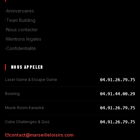
Anniversaires
Team Building
Nous contacter
Mentions légales
Confidentialité
NOUS APPELER
Laser Game & Escape Game
04.91.26.79.75
Bowling
04.91.44.00.29
Musik Room Karaoké
04.91.26.79.75
Cube Challenges & Quiz
04.91.26.79.75
contact@marseilleloisirs.com