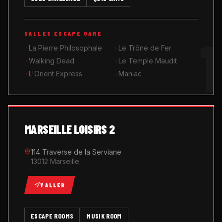
MUSIK ROOM KARAOKÉ
1
SALLES ESCAPE GAME
QUIZ GAME
La Pierre Philosophale
Le Trône de Fer
Walking Dead
Le Temple Maudit
L'Orient Express
Maniac
MARSEILLE LOISIRS 2
114 Traverse de la Serviane
13012 Marseille
Y ALLER
ESCAPE ROOMS
MUSIK ROOM