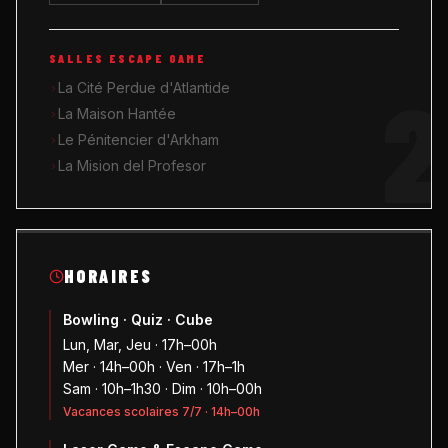
SALLES ESCAPE GAME
2
La Cité Perdue d'Atlantide
La Maison Hantée
Le Pénitencier d'Arkham
La Mision del Profesor
HORAIRES
Bowling · Quiz · Cube
Lun, Mar, Jeu · 17h–00h
Mer · 14h–00h · Ven · 17h–1h
Sam · 10h–1h30 · Dim · 10h–00h
Vacances scolaires 7/7 · 14h–00h