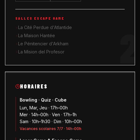
SALLES ESCAPE GAME
2
La Cité Perdue d'Atlantide
La Maison Hantée
Le Pénitencier d'Arkham
La Mision del Profesor
HORAIRES
Bowling · Quiz · Cube
Lun, Mar, Jeu · 17h–00h
Mer · 14h–00h · Ven · 17h–1h
Sam · 10h–1h30 · Dim · 10h–00h
Vacances scolaires 7/7 · 14h–00h