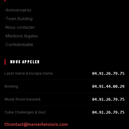
Anniversaires
Team Building
Nous contacter
Mentions légales
Confidentialité
NOUS APPELER
Laser Game & Escape Game
04.91.26.79.75
Bowling
04.91.44.00.29
Musik Room Karaoké
04.91.26.79.75
Cube Challenges & Quiz
04.91.26.79.75
contact@marseilleloisirs.com