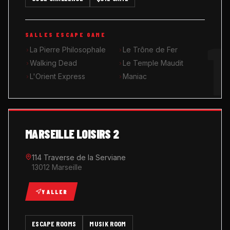
MUSIK ROOM KARAOKÉ
1
SALLES ESCAPE GAME
QUIZ GAME
La Pierre Philosophale
Le Trône de Fer
Walking Dead
Le Temple Maudit
L'Orient Express
Maniac
MARSEILLE LOISIRS 2
114 Traverse de la Serviane
13012 Marseille
Y ALLER
ESCAPE ROOMS
MUSIK ROOM