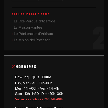
SALLES ESCAPE GAME
2
La Cité Perdue d'Atlantide
La Maison Hantée
Le Pénitencier d'Arkham
La Mision del Profesor
HORAIRES
Bowling · Quiz · Cube
Lun, Mar, Jeu · 17h–00h
Mer · 14h–00h · Ven · 17h–1h
Sam · 10h–1h30 · Dim · 10h–00h
Vacances scolaires 7/7 · 14h–00h