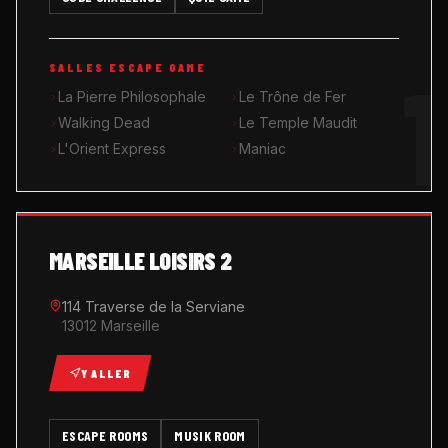
MUSIK ROOM KARAOKÉ
1
SALLES ESCAPE GAME
QUIZ GAME
La Pierre Philosophale
Le Trône de Fer
Walking Dead
Le Temple Maudit
L'Orient Express
Maniac
MARSEILLE LOISIRS 2
114 Traverse de la Serviane
13012 Marseille
Y ALLER
ESCAPE ROOMS
MUSIK ROOM