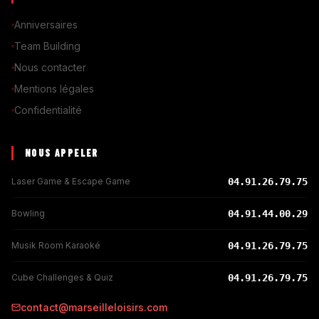
Anniversaires
Team Building
Nous contacter
Mentions légales
Confidentialité
NOUS APPELER
Laser Game & Escape Game
04.91.26.79.75
Bowling
04.91.44.00.29
Musik Room Karaoké
04.91.26.79.75
Cube Challenges & Quiz
04.91.26.79.75
contact@marseilleloisirs.com