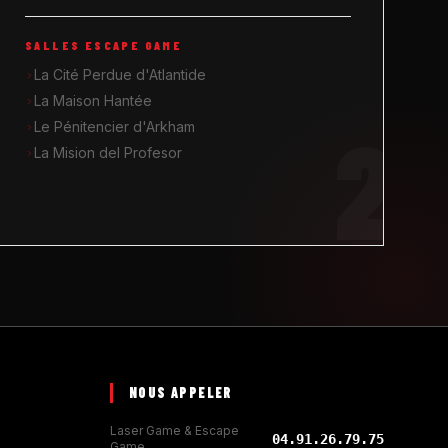
SALLES ESCAPE GAME
La Cité Perdue d'Atlantide
La Maison Hantée
2
Le Pénitencier d'Arkham
La Mision del Profesor
NOUS APPELER
Laser Game & Escape
04.91.26.79.75
Game