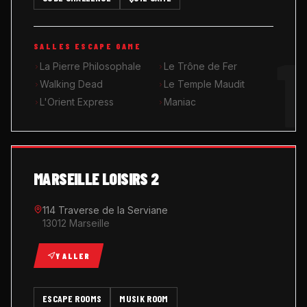
MUSIK ROOM KARAOKÉ
1
SALLES ESCAPE GAME
QUIZ GAME
La Pierre Philosophale
Le Trône de Fer
Walking Dead
Le Temple Maudit
L'Orient Express
Maniac
MARSEILLE LOISIRS 2
114 Traverse de la Serviane
13012 Marseille
Y ALLER
ESCAPE ROOMS
MUSIK ROOM