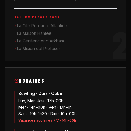
SALLES ESCAPE GAME
2
La Cité Perdue d'Atlantide
La Maison Hantée
Le Pénitencier d'Arkham
La Mision del Profesor
HORAIRES
Bowling · Quiz · Cube
Lun, Mar, Jeu · 17h–00h
Mer · 14h–00h · Ven · 17h–1h
Sam · 10h–1h30 · Dim · 10h–00h
Vacances scolaires 7/7 · 14h–00h