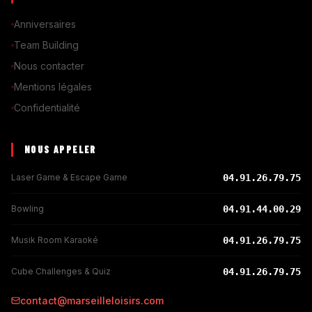
Anniversaires
Team Building
Nous contacter
Mentions légales
Confidentialité
NOUS APPELER
Laser Game & Escape Game
04.91.26.79.75
Bowling
04.91.44.00.29
Musik Room Karaoké
04.91.26.79.75
Cube Challenges & Quiz
04.91.26.79.75
contact@marseilleloisirs.com