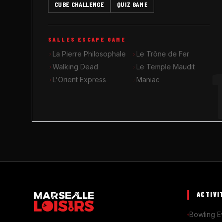
CUBE CHALLENGE
QUIZ GAME
SALLES ESCAPE GAME
La Pierre Philosophale
Le Trône de Fer
Walking Dead
Le Temple Maudit
L'Orient Express
Maniac
ACTIVI
Bowling E