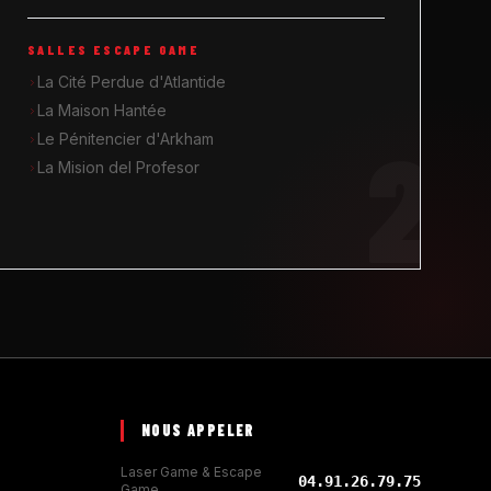
SALLES ESCAPE GAME
La Cité Perdue d'Atlantide
La Maison Hantée
2
Le Pénitencier d'Arkham
La Mision del Profesor
NOUS APPELER
Laser Game & Escape
04.91.26.79.75
Game