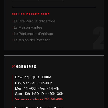
SALLES ESCAPE GAME
2
La Cité Perdue d'Atlantide
La Maison Hantée
Le Pénitencier d'Arkham
La Mision del Profesor
HORAIRES
Bowling · Quiz · Cube
Lun, Mar, Jeu · 17h–00h
Mer · 14h–00h · Ven · 17h–1h
Sam · 10h–1h30 · Dim · 10h–00h
Vacances scolaires 7/7 · 14h–00h