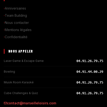
Anniversaires
Team Building
Nous contacter
Mentions légales
Confidentialité
NOUS APPELER
Laser Game & Escape Game
04.91.26.79.75
Bowling
04.91.44.00.29
Musik Room Karaoké
04.91.26.79.75
Cube Challenges & Quiz
04.91.26.79.75
contact@marseilleloisirs.com