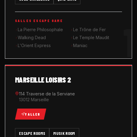
MUSIK ROOM KARAOKÉ
1
SALLES ESCAPE GAME
QUIZ GAME
La Pierre Philosophale
Le Trône de Fer
Walking Dead
Le Temple Maudit
L'Orient Express
Maniac
MARSEILLE LOISIRS 2
114 Traverse de la Serviane
13012 Marseille
Y ALLER
ESCAPE ROOMS
MUSIK ROOM