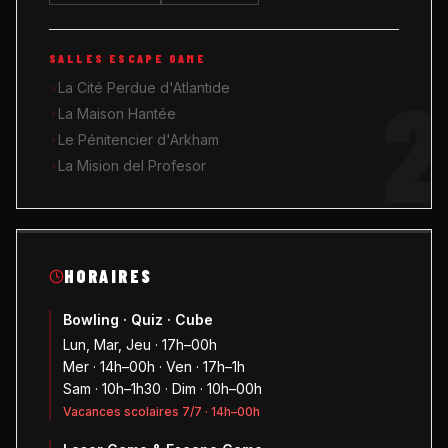
SALLES ESCAPE GAME
2
La Cité Perdue d'Atlantide
La Maison Hantée
Le Pénitencier d'Arkham
La Mision del Profesor
HORAIRES
Bowling · Quiz · Cube
Lun, Mar, Jeu · 17h–00h
Mer · 14h–00h · Ven · 17h–1h
Sam · 10h–1h30 · Dim · 10h–00h
Vacances scolaires 7/7 · 14h–00h