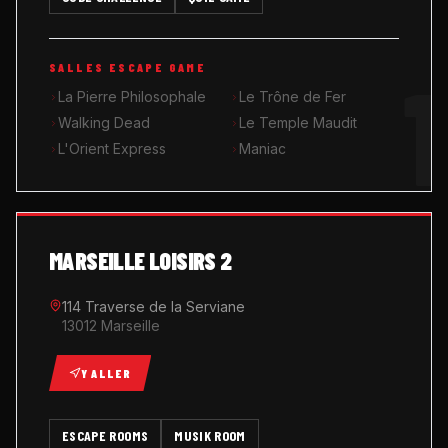
MUSIK ROOM KARAOKÉ
1
SALLES ESCAPE GAME
QUIZ GAME
La Pierre Philosophale
Le Trône de Fer
Walking Dead
Le Temple Maudit
L'Orient Express
Maniac
MARSEILLE LOISIRS 2
114 Traverse de la Serviane
13012 Marseille
Y ALLER
ESCAPE ROOMS
MUSIK ROOM