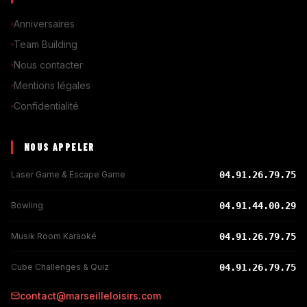
Anniversaires
Team Building
Nous contacter
Mentions légales
Confidentialité
NOUS APPELER
Laser Game & Escape Game
04.91.26.79.75
Bowling
04.91.44.00.29
Musik Room Karaoké
04.91.26.79.75
Cube Challenges & Quiz
04.91.26.79.75
contact@marseilleloisirs.com