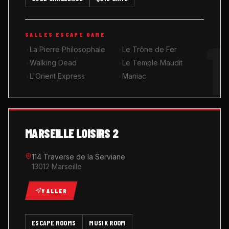
MUSIK ROOM KARAOKÉ
1
SALLES ESCAPE GAME
QUIZ GAME
La Pierre Philosophale
Le Trône de Fer
Walking Dead
Le Temple Maudit
L'Orient Express
Maniac
MARSEILLE LOISIRS 2
114 Traverse de la Serviane
13012 Marseille
Y ALLER
ESCAPE ROOMS
MUSIK ROOM