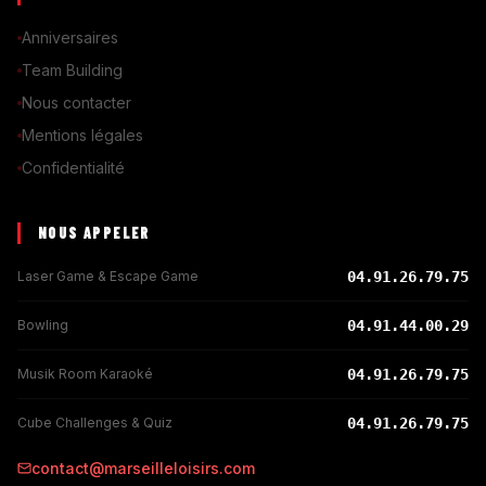
Anniversaires
Team Building
Nous contacter
Mentions légales
Confidentialité
NOUS APPELER
Laser Game & Escape Game
04.91.26.79.75
Bowling
04.91.44.00.29
Musik Room Karaoké
04.91.26.79.75
Cube Challenges & Quiz
04.91.26.79.75
contact@marseilleloisirs.com