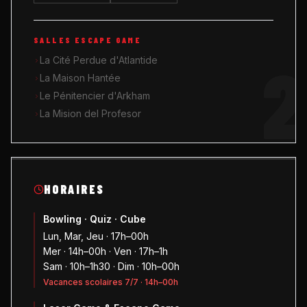
SALLES ESCAPE GAME
2
La Cité Perdue d'Atlantide
La Maison Hantée
Le Pénitencier d'Arkham
La Mision del Profesor
HORAIRES
Bowling · Quiz · Cube
Lun, Mar, Jeu · 17h–00h
Mer · 14h–00h · Ven · 17h–1h
Sam · 10h–1h30 · Dim · 10h–00h
Vacances scolaires 7/7 · 14h–00h