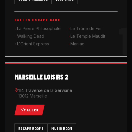
MUSIK ROOM KARAOKÉ
1
SALLES ESCAPE GAME
QUIZ GAME
La Pierre Philosophale
Le Trône de Fer
Walking Dead
Le Temple Maudit
L'Orient Express
Maniac
MARSEILLE LOISIRS 2
114 Traverse de la Serviane
13012 Marseille
Y ALLER
ESCAPE ROOMS
MUSIK ROOM