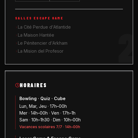
SALLES ESCAPE GAME
2
La Cité Perdue d'Atlantide
La Maison Hantée
Le Pénitencier d'Arkham
La Mision del Profesor
HORAIRES
Bowling · Quiz · Cube
Lun, Mar, Jeu · 17h–00h
Mer · 14h–00h · Ven · 17h–1h
Sam · 10h–1h30 · Dim · 10h–00h
Vacances scolaires 7/7 · 14h–00h