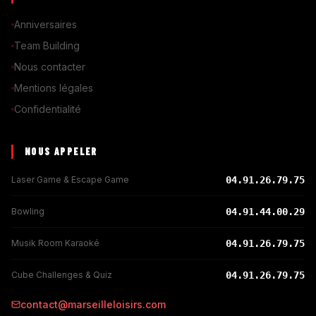
Anniversaires
Team Building
Nous contacter
Mentions légales
Confidentialité
NOUS APPELER
Laser Game & Escape Game
04.91.26.79.75
Bowling
04.91.44.00.29
Musik Room Karaoké
04.91.26.79.75
Cube Challenges & Quiz
04.91.26.79.75
contact@marseilleloisirs.com