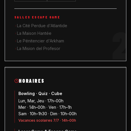
SALLES ESCAPE GAME
2
La Cité Perdue d'Atlantide
La Maison Hantée
Le Pénitencier d'Arkham
La Mision del Profesor
HORAIRES
Bowling · Quiz · Cube
Lun, Mar, Jeu · 17h–00h
Mer · 14h–00h · Ven · 17h–1h
Sam · 10h–1h30 · Dim · 10h–00h
Vacances scolaires 7/7 · 14h–00h