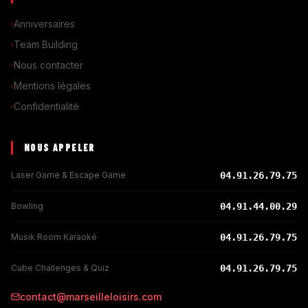
Anniversaires
Team Building
Nous contacter
Mentions légales
Confidentialité
NOUS APPELER
Laser Game & Escape Game
04.91.26.79.75
Bowling
04.91.44.00.29
Musik Room Karaoké
04.91.26.79.75
Cube Challenges & Quiz
04.91.26.79.75
contact@marseilleloisirs.com