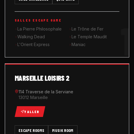
MUSIK ROOM KARAOKÉ
1
SALLES ESCAPE GAME
QUIZ GAME
La Pierre Philosophale
Le Trône de Fer
Walking Dead
Le Temple Maudit
L'Orient Express
Maniac
MARSEILLE LOISIRS 2
114 Traverse de la Serviane
13012 Marseille
Y ALLER
ESCAPE ROOMS
MUSIK ROOM