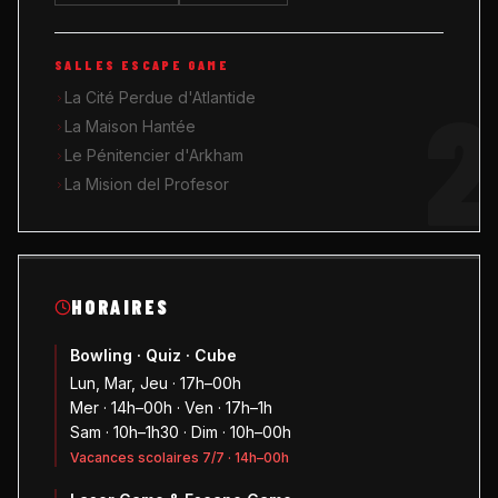
SALLES ESCAPE GAME
2
La Cité Perdue d'Atlantide
La Maison Hantée
Le Pénitencier d'Arkham
La Mision del Profesor
HORAIRES
Bowling · Quiz · Cube
Lun, Mar, Jeu · 17h–00h
Mer · 14h–00h · Ven · 17h–1h
Sam · 10h–1h30 · Dim · 10h–00h
Vacances scolaires 7/7 · 14h–00h