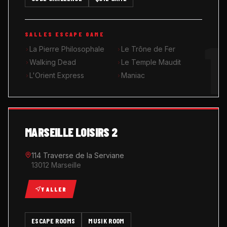
MUSIK ROOM KARAOKÉ
1
SALLES ESCAPE GAME
QUIZ GAME
La Pierre Philosophale
Le Trône de Fer
Walking Dead
Le Temple Maudit
L'Orient Express
Maniac
MARSEILLE LOISIRS 2
114 Traverse de la Serviane
13012 Marseille
Y ALLER
ESCAPE ROOMS
MUSIK ROOM