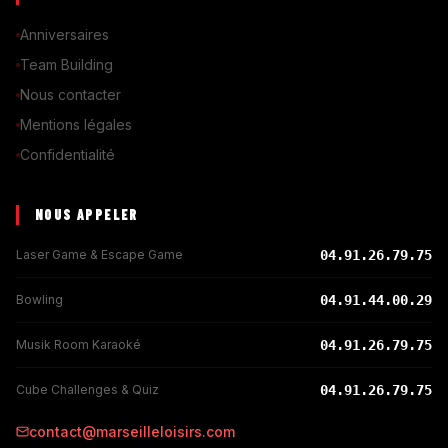
Anniversaires
Team Building
Nous contacter
Mentions légales
Confidentialité
NOUS APPELER
Laser Game & Escape Game
04.91.26.79.75
Bowling
04.91.44.00.29
Musik Room Karaoké
04.91.26.79.75
Cube Challenges & Quiz
04.91.26.79.75
contact@marseilleloisirs.com