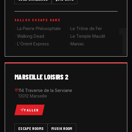
MUSIK ROOM KARAOKÉ
1
SALLES ESCAPE GAME
QUIZ GAME
La Pierre Philosophale
Le Trône de Fer
Walking Dead
Le Temple Maudit
L'Orient Express
Maniac
MARSEILLE LOISIRS 2
114 Traverse de la Serviane
13012 Marseille
Y ALLER
ESCAPE ROOMS
MUSIK ROOM