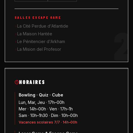
SALLES ESCAPE GAME
2
La Cité Perdue d'Atlantide
La Maison Hantée
Le Pénitencier d'Arkham
La Mision del Profesor
HORAIRES
Bowling · Quiz · Cube
Lun, Mar, Jeu · 17h–00h
Mer · 14h–00h · Ven · 17h–1h
Sam · 10h–1h30 · Dim · 10h–00h
Vacances scolaires 7/7 · 14h–00h