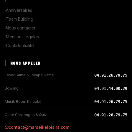
Anniversaires
Team Building
Nous contacter
Mentions légales
Confidentialité
NOUS APPELER
Laser Game & Escape Game
04.91.26.79.75
Bowling
04.91.44.00.29
Musik Room Karaoké
04.91.26.79.75
Cube Challenges & Quiz
04.91.26.79.75
contact@marseilleloisirs.com