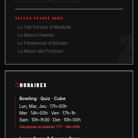
SALLES ESCAPE GAME
2
La Cité Perdue d'Atlantide
La Maison Hantée
Le Pénitencier d'Arkham
La Mision del Profesor
HORAIRES
Bowling · Quiz · Cube
Lun, Mar, Jeu · 17h–00h
Mer · 14h–00h · Ven · 17h–1h
Sam · 10h–1h30 · Dim · 10h–00h
Vacances scolaires 7/7 · 14h–00h