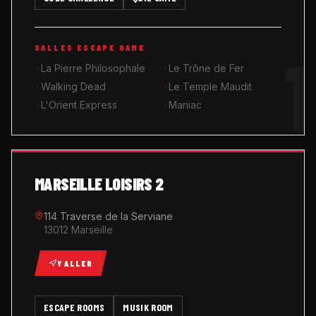
MUSIK ROOM KARAOKÉ
1
SALLES ESCAPE GAME
QUIZ GAME
La Pierre Philosophale
Le Trône de Fer
Walking Dead
Le Temple Maudit
L'Orient Express
Maniac
MARSEILLE LOISIRS 2
114 Traverse de la Serviane
13012 Marseille
Y ALLER
ESCAPE ROOMS
MUSIK ROOM