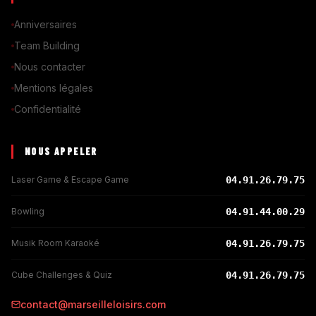
Anniversaires
Team Building
Nous contacter
Mentions légales
Confidentialité
NOUS APPELER
Laser Game & Escape Game
04.91.26.79.75
Bowling
04.91.44.00.29
Musik Room Karaoké
04.91.26.79.75
Cube Challenges & Quiz
04.91.26.79.75
contact@marseilleloisirs.com