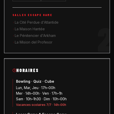
SALLES ESCAPE GAME
2
La Cité Perdue d'Atlantide
La Maison Hantée
Le Pénitencier d'Arkham
La Mision del Profesor
HORAIRES
Bowling · Quiz · Cube
Lun, Mar, Jeu · 17h–00h
Mer · 14h–00h · Ven · 17h–1h
Sam · 10h–1h30 · Dim · 10h–00h
Vacances scolaires 7/7 · 14h–00h