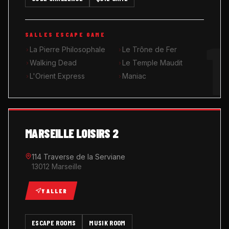
MUSIK ROOM KARAOKÉ
1
SALLES ESCAPE GAME
QUIZ GAME
La Pierre Philosophale
Le Trône de Fer
Walking Dead
Le Temple Maudit
L'Orient Express
Maniac
MARSEILLE LOISIRS 2
114 Traverse de la Serviane
13012 Marseille
Y ALLER
ESCAPE ROOMS
MUSIK ROOM