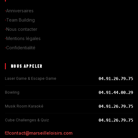
Anniversaires
Team Building
Nous contacter
Mentions légales
Confidentialité
NOUS APPELER
Laser Game & Escape Game
04.91.26.79.75
Bowling
04.91.44.00.29
Musik Room Karaoké
04.91.26.79.75
Cube Challenges & Quiz
04.91.26.79.75
contact@marseilleloisirs.com