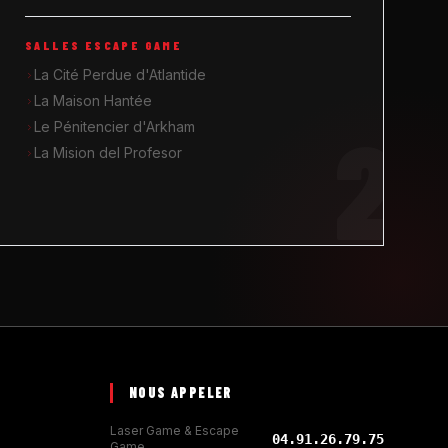
SALLES ESCAPE GAME
La Cité Perdue d'Atlantide
La Maison Hantée
2
Le Pénitencier d'Arkham
La Mision del Profesor
NOUS APPELER
Laser Game & Escape
04.91.26.79.75
Game