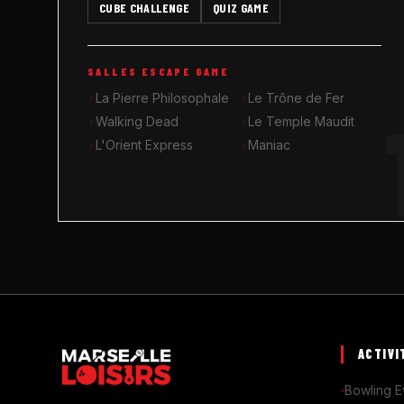
CUBE CHALLENGE
QUIZ GAME
SALLES ESCAPE GAME
La Pierre Philosophale
Le Trône de Fer
Walking Dead
Le Temple Maudit
L'Orient Express
Maniac
ACTIVI
Bowling E