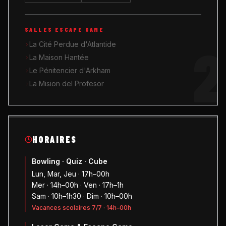
SALLES ESCAPE GAME
2
La Cité Perdue d'Atlantide
La Maison Hantée
Le Pénitencier d'Arkham
La Mision del Profesor
HORAIRES
Bowling · Quiz · Cube
Lun, Mar, Jeu · 17h–00h
Mer · 14h–00h · Ven · 17h–1h
Sam · 10h–1h30 · Dim · 10h–00h
Vacances scolaires 7/7 · 14h–00h