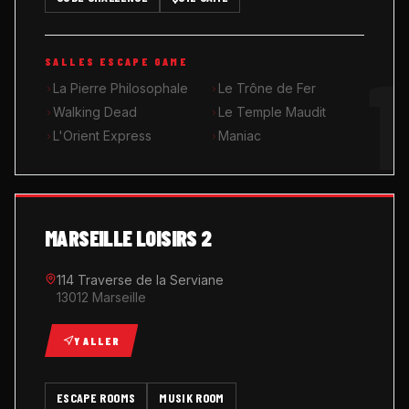
MUSIK ROOM KARAOKÉ
1
SALLES ESCAPE GAME
QUIZ GAME
La Pierre Philosophale
Le Trône de Fer
Walking Dead
Le Temple Maudit
L'Orient Express
Maniac
MARSEILLE LOISIRS 2
114 Traverse de la Serviane
13012 Marseille
Y ALLER
ESCAPE ROOMS
MUSIK ROOM