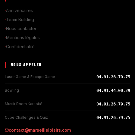
Anniversaires
Team Building
Nous contacter
Mentions légales
Confidentialité
NOUS APPELER
Laser Game & Escape Game
04.91.26.79.75
Bowling
04.91.44.00.29
Musik Room Karaoké
04.91.26.79.75
Cube Challenges & Quiz
04.91.26.79.75
contact@marseilleloisirs.com