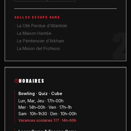
SALLES ESCAPE GAME
2
La Cité Perdue d'Atlantide
La Maison Hantée
Le Pénitencier d'Arkham
La Mision del Profesor
HORAIRES
Bowling · Quiz · Cube
Lun, Mar, Jeu · 17h–00h
Mer · 14h–00h · Ven · 17h–1h
Sam · 10h–1h30 · Dim · 10h–00h
Vacances scolaires 7/7 · 14h–00h