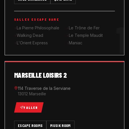
MUSIK ROOM KARAOKÉ
1
SALLES ESCAPE GAME
QUIZ GAME
La Pierre Philosophale
Le Trône de Fer
Walking Dead
Le Temple Maudit
L'Orient Express
Maniac
MARSEILLE LOISIRS 2
114 Traverse de la Serviane
13012 Marseille
Y ALLER
ESCAPE ROOMS
MUSIK ROOM