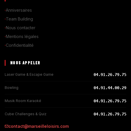
Anniversaires
Team Building
Nous contacter
Mentions légales
Confidentialité
NOUS APPELER
Laser Game & Escape Game
04.91.26.79.75
Bowling
04.91.44.00.29
Musik Room Karaoké
04.91.26.79.75
Cube Challenges & Quiz
04.91.26.79.75
contact@marseilleloisirs.com