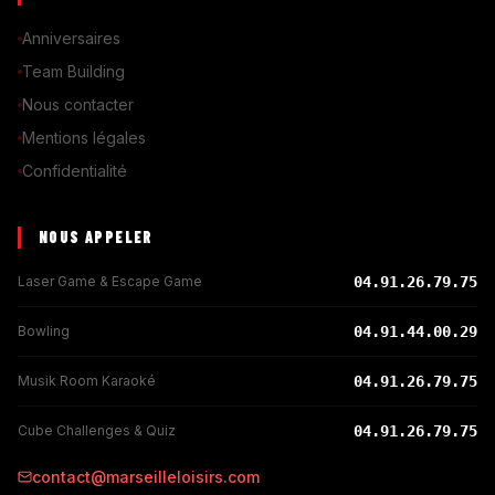
Anniversaires
Team Building
Nous contacter
Mentions légales
Confidentialité
NOUS APPELER
Laser Game & Escape Game
04.91.26.79.75
Bowling
04.91.44.00.29
Musik Room Karaoké
04.91.26.79.75
Cube Challenges & Quiz
04.91.26.79.75
contact@marseilleloisirs.com