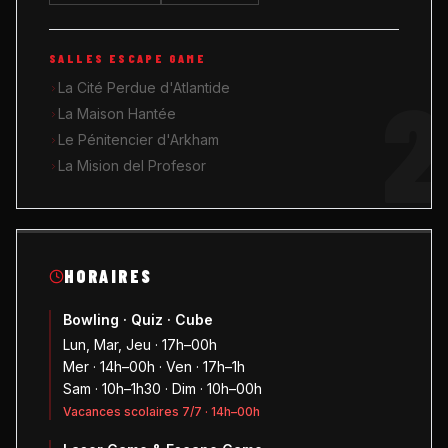
SALLES ESCAPE GAME
2
La Cité Perdue d'Atlantide
La Maison Hantée
Le Pénitencier d'Arkham
La Mision del Profesor
HORAIRES
Bowling · Quiz · Cube
Lun, Mar, Jeu · 17h–00h
Mer · 14h–00h · Ven · 17h–1h
Sam · 10h–1h30 · Dim · 10h–00h
Vacances scolaires 7/7 · 14h–00h