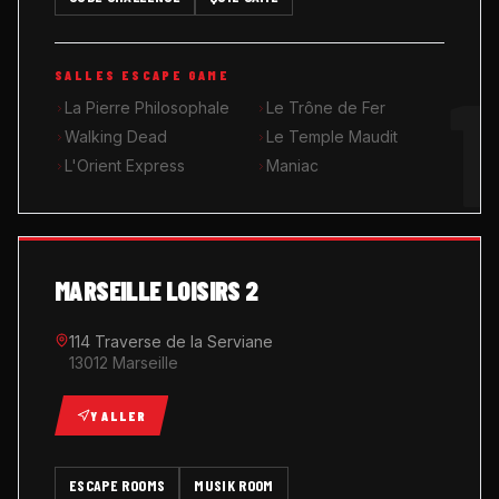
MUSIK ROOM KARAOKÉ
1
SALLES ESCAPE GAME
QUIZ GAME
La Pierre Philosophale
Le Trône de Fer
Walking Dead
Le Temple Maudit
L'Orient Express
Maniac
MARSEILLE LOISIRS 2
114 Traverse de la Serviane
13012 Marseille
Y ALLER
ESCAPE ROOMS
MUSIK ROOM