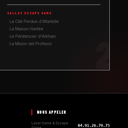
SALLES ESCAPE GAME
La Cité Perdue d'Atlantide
La Maison Hantée
2
Le Pénitencier d'Arkham
La Mision del Profesor
NOUS APPELER
Laser Game & Escape
04.91.26.79.75
Game