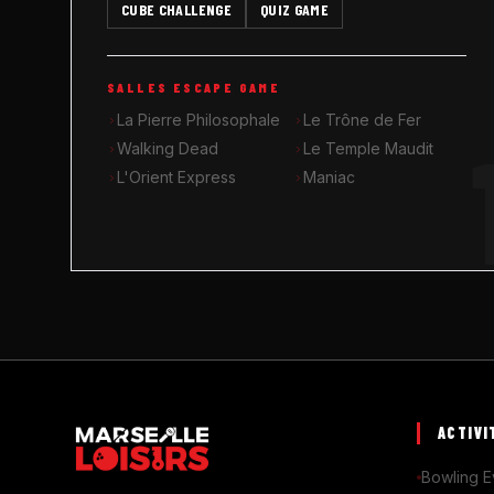
CUBE CHALLENGE
QUIZ GAME
SALLES ESCAPE GAME
La Pierre Philosophale
Le Trône de Fer
Walking Dead
Le Temple Maudit
L'Orient Express
Maniac
ACTIVI
Bowling E