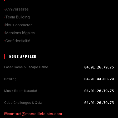
Anniversaires
Team Building
Nous contacter
Mentions légales
Confidentialité
NOUS APPELER
Laser Game & Escape Game
04.91.26.79.75
Bowling
04.91.44.00.29
Musik Room Karaoké
04.91.26.79.75
Cube Challenges & Quiz
04.91.26.79.75
contact@marseilleloisirs.com