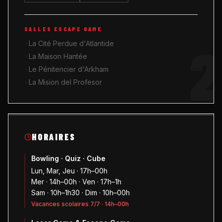
SALLES ESCAPE GAME
2
La Cité Perdue d'Atlantide
La Maison Hantée
Le Pénitencier d'Arkham
La Mision del Profesor
HORAIRES
Bowling · Quiz · Cube
Lun, Mar, Jeu · 17h–00h
Mer · 14h–00h · Ven · 17h–1h
Sam · 10h–1h30 · Dim · 10h–00h
Vacances scolaires 7/7 · 14h–00h