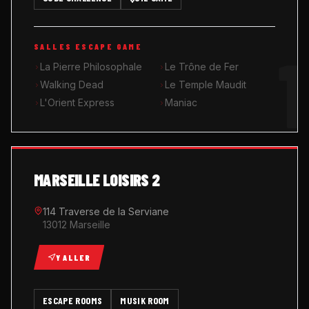
MUSIK ROOM KARAOKÉ
1
SALLES ESCAPE GAME
QUIZ GAME
La Pierre Philosophale
Le Trône de Fer
Walking Dead
Le Temple Maudit
L'Orient Express
Maniac
MARSEILLE LOISIRS 2
114 Traverse de la Serviane
13012 Marseille
Y ALLER
ESCAPE ROOMS
MUSIK ROOM