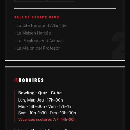
SALLES ESCAPE GAME
2
La Cité Perdue d'Atlantide
La Maison Hantée
Le Pénitencier d'Arkham
La Mision del Profesor
HORAIRES
Bowling · Quiz · Cube
Lun, Mar, Jeu · 17h–00h
Mer · 14h–00h · Ven · 17h–1h
Sam · 10h–1h30 · Dim · 10h–00h
Vacances scolaires 7/7 · 14h–00h