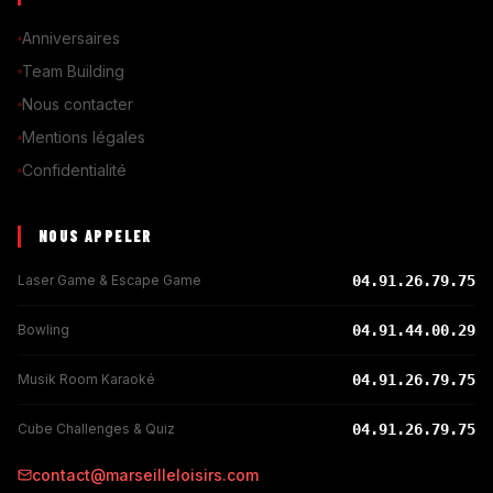
Anniversaires
Team Building
Nous contacter
Mentions légales
Confidentialité
NOUS APPELER
Laser Game & Escape Game
04.91.26.79.75
Bowling
04.91.44.00.29
Musik Room Karaoké
04.91.26.79.75
Cube Challenges & Quiz
04.91.26.79.75
contact@marseilleloisirs.com