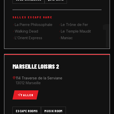
MUSIK ROOM KARAOKÉ
1
SALLES ESCAPE GAME
QUIZ GAME
La Pierre Philosophale
Le Trône de Fer
Walking Dead
Le Temple Maudit
L'Orient Express
Maniac
MARSEILLE LOISIRS 2
114 Traverse de la Serviane
13012 Marseille
Y ALLER
ESCAPE ROOMS
MUSIK ROOM