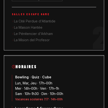
SALLES ESCAPE GAME
2
La Cité Perdue d'Atlantide
La Maison Hantée
Le Pénitencier d'Arkham
La Mision del Profesor
HORAIRES
Bowling · Quiz · Cube
Lun, Mar, Jeu · 17h–00h
Mer · 14h–00h · Ven · 17h–1h
Sam · 10h–1h30 · Dim · 10h–00h
Vacances scolaires 7/7 · 14h–00h