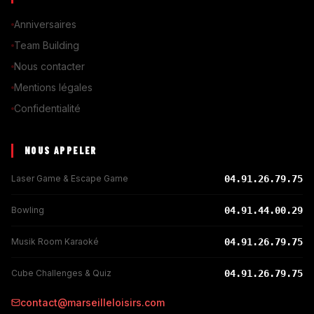
Anniversaires
Team Building
Nous contacter
Mentions légales
Confidentialité
NOUS APPELER
Laser Game & Escape Game
04.91.26.79.75
Bowling
04.91.44.00.29
Musik Room Karaoké
04.91.26.79.75
Cube Challenges & Quiz
04.91.26.79.75
contact@marseilleloisirs.com