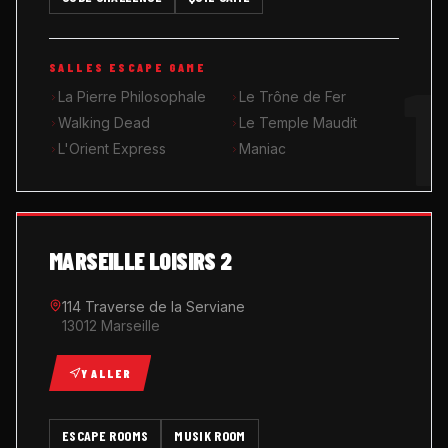
MUSIK ROOM KARAOKÉ
1
SALLES ESCAPE GAME
QUIZ GAME
La Pierre Philosophale
Le Trône de Fer
Walking Dead
Le Temple Maudit
L'Orient Express
Maniac
MARSEILLE LOISIRS 2
114 Traverse de la Serviane
13012 Marseille
Y ALLER
ESCAPE ROOMS
MUSIK ROOM