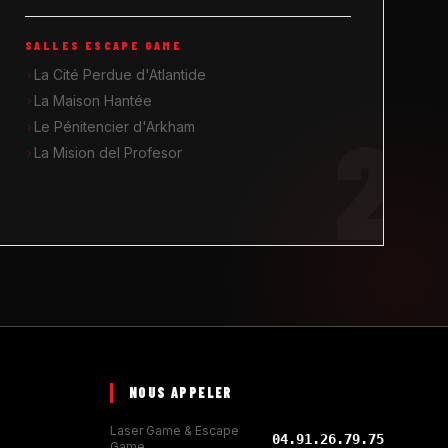
SALLES ESCAPE GAME
La Cité Perdue d'Atlantide
La Maison Hantée
2
Le Pénitencier d'Arkham
La Mision del Profesor
NOUS APPELER
Laser Game & Escape
04.91.26.79.75
Game