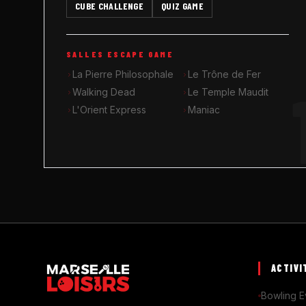
CUBE CHALLENGE
QUIZ GAME
SALLES ESCAPE GAME
La Pierre Philosophale
Le Trône de Fer
Walking Dead
Le Temple Maudit
L'Orient Express
Maniac
ACTIVI
Bowling E