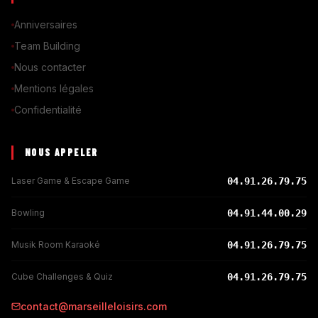
Anniversaires
Team Building
Nous contacter
Mentions légales
Confidentialité
NOUS APPELER
Laser Game & Escape Game
04.91.26.79.75
Bowling
04.91.44.00.29
Musik Room Karaoké
04.91.26.79.75
Cube Challenges & Quiz
04.91.26.79.75
contact@marseilleloisirs.com