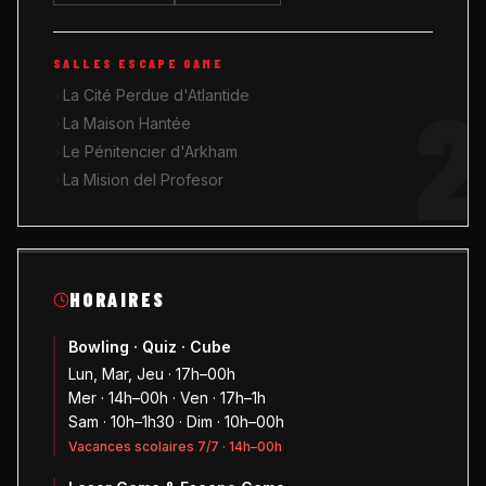
SALLES ESCAPE GAME
2
La Cité Perdue d'Atlantide
La Maison Hantée
Le Pénitencier d'Arkham
La Mision del Profesor
HORAIRES
Bowling · Quiz · Cube
Lun, Mar, Jeu · 17h–00h
Mer · 14h–00h · Ven · 17h–1h
Sam · 10h–1h30 · Dim · 10h–00h
Vacances scolaires 7/7 · 14h–00h