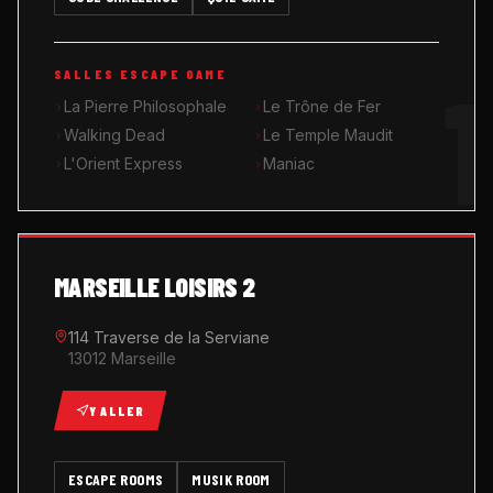
MUSIK ROOM KARAOKÉ
1
SALLES ESCAPE GAME
QUIZ GAME
La Pierre Philosophale
Le Trône de Fer
Walking Dead
Le Temple Maudit
L'Orient Express
Maniac
MARSEILLE LOISIRS 2
114 Traverse de la Serviane
13012 Marseille
Y ALLER
ESCAPE ROOMS
MUSIK ROOM