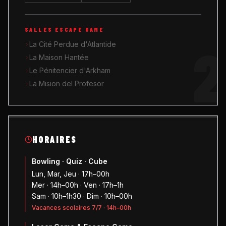
SALLES ESCAPE GAME
2
La Cité Perdue d'Atlantide
La Maison Hantée
Le Pénitencier d'Arkham
La Mision del Profesor
HORAIRES
Bowling · Quiz · Cube
Lun, Mar, Jeu · 17h–00h
Mer · 14h–00h · Ven · 17h–1h
Sam · 10h–1h30 · Dim · 10h–00h
Vacances scolaires 7/7 · 14h–00h