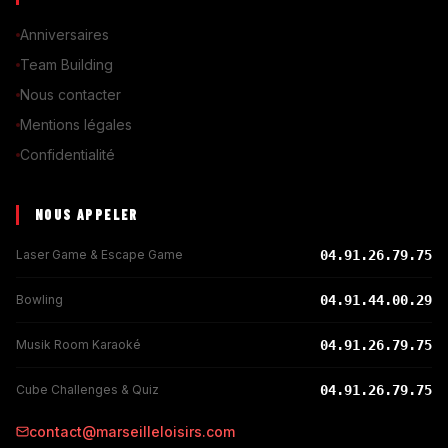
Anniversaires
Team Building
Nous contacter
Mentions légales
Confidentialité
NOUS APPELER
Laser Game & Escape Game
04.91.26.79.75
Bowling
04.91.44.00.29
Musik Room Karaoké
04.91.26.79.75
Cube Challenges & Quiz
04.91.26.79.75
contact@marseilleloisirs.com