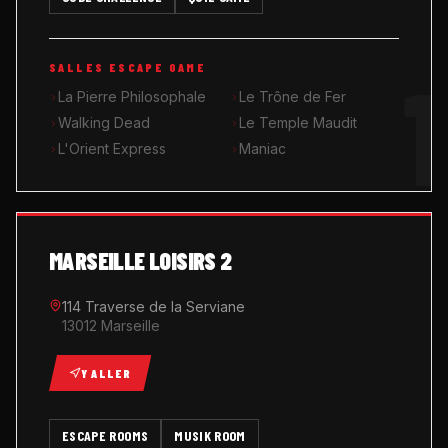
MUSIK ROOM KARAOKÉ
1
SALLES ESCAPE GAME
QUIZ GAME
La Pierre Philosophale
Le Trône de Fer
Walking Dead
Le Temple Maudit
L'Orient Express
Maniac
MARSEILLE LOISIRS 2
114 Traverse de la Serviane
13012 Marseille
Y ALLER
ESCAPE ROOMS
MUSIK ROOM