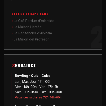
SALLES ESCAPE GAME
2
La Cité Perdue d'Atlantide
La Maison Hantée
Le Pénitencier d'Arkham
La Mision del Profesor
HORAIRES
Bowling · Quiz · Cube
Lun, Mar, Jeu · 17h–00h
Mer · 14h–00h · Ven · 17h–1h
Sam · 10h–1h30 · Dim · 10h–00h
Vacances scolaires 7/7 · 14h–00h