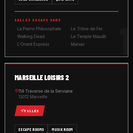
MUSIK ROOM KARAOKÉ
1
SALLES ESCAPE GAME
QUIZ GAME
La Pierre Philosophale
Le Trône de Fer
Walking Dead
Le Temple Maudit
L'Orient Express
Maniac
MARSEILLE LOISIRS 2
114 Traverse de la Serviane
13012 Marseille
Y ALLER
ESCAPE ROOMS
MUSIK ROOM