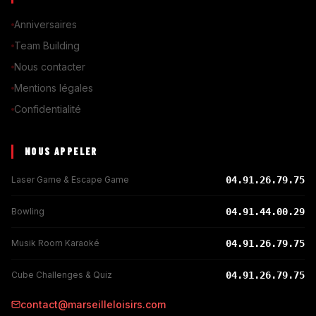
Anniversaires
Team Building
Nous contacter
Mentions légales
Confidentialité
NOUS APPELER
Laser Game & Escape Game
04.91.26.79.75
Bowling
04.91.44.00.29
Musik Room Karaoké
04.91.26.79.75
Cube Challenges & Quiz
04.91.26.79.75
contact@marseilleloisirs.com