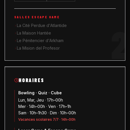
SALLES ESCAPE GAME
2
La Cité Perdue d'Atlantide
La Maison Hantée
Le Pénitencier d'Arkham
La Mision del Profesor
HORAIRES
Bowling · Quiz · Cube
Lun, Mar, Jeu · 17h–00h
Mer · 14h–00h · Ven · 17h–1h
Sam · 10h–1h30 · Dim · 10h–00h
Vacances scolaires 7/7 · 14h–00h