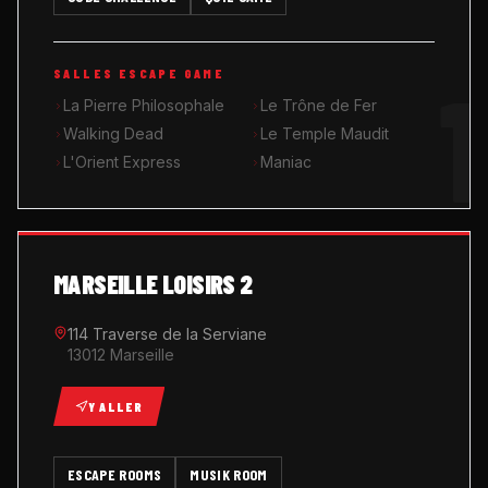
MUSIK ROOM KARAOKÉ
1
SALLES ESCAPE GAME
QUIZ GAME
La Pierre Philosophale
Le Trône de Fer
Walking Dead
Le Temple Maudit
L'Orient Express
Maniac
MARSEILLE LOISIRS 2
114 Traverse de la Serviane
13012 Marseille
Y ALLER
ESCAPE ROOMS
MUSIK ROOM