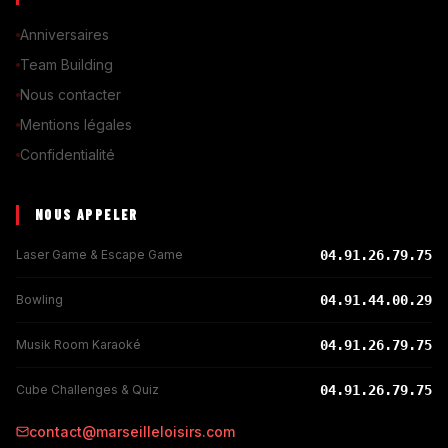
Anniversaires
Team Building
Nous contacter
Mentions légales
Confidentialité
NOUS APPELER
Laser Game & Escape Game
04.91.26.79.75
Bowling
04.91.44.00.29
Musik Room Karaoké
04.91.26.79.75
Cube Challenges & Quiz
04.91.26.79.75
contact@marseilleloisirs.com