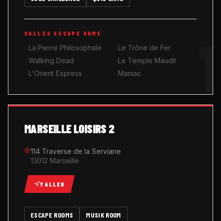
MUSIK ROOM KARAOKÉ
1
SALLES ESCAPE GAME
QUIZ GAME
La Pierre Philosophale
Le Trône de Fer
Walking Dead
Le Temple Maudit
L'Orient Express
Maniac
MARSEILLE LOISIRS 2
114 Traverse de la Serviane
13012 Marseille
Y ALLER
ESCAPE ROOMS
MUSIK ROOM