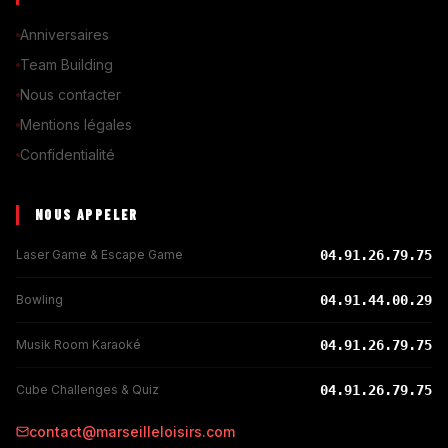
Anniversaires
Team Building
Nous contacter
Mentions légales
Confidentialité
NOUS APPELER
Laser Game & Escape Game
04.91.26.79.75
Bowling
04.91.44.00.29
Musik Room Karaoké
04.91.26.79.75
Cube Challenges & Quiz
04.91.26.79.75
contact@marseilleloisirs.com