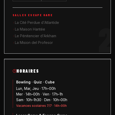
SALLES ESCAPE GAME
2
La Cité Perdue d'Atlantide
La Maison Hantée
Le Pénitencier d'Arkham
La Mision del Profesor
HORAIRES
Bowling · Quiz · Cube
Lun, Mar, Jeu · 17h–00h
Mer · 14h–00h · Ven · 17h–1h
Sam · 10h–1h30 · Dim · 10h–00h
Vacances scolaires 7/7 · 14h–00h