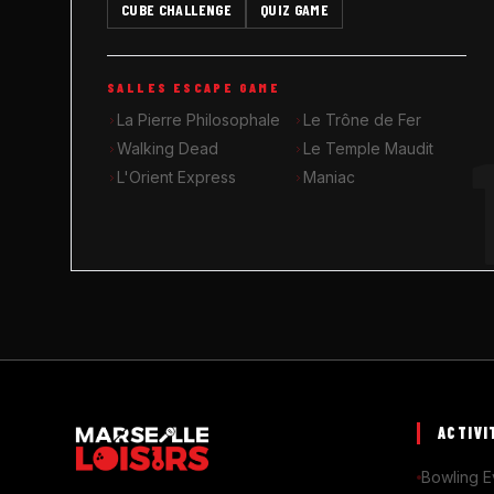
CUBE CHALLENGE
QUIZ GAME
SALLES ESCAPE GAME
La Pierre Philosophale
Le Trône de Fer
Walking Dead
Le Temple Maudit
L'Orient Express
Maniac
ACTIVI
Bowling E