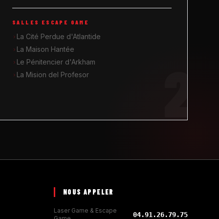
SALLES ESCAPE GAME
La Cité Perdue d'Atlantide
La Maison Hantée
2
Le Pénitencier d'Arkham
La Mision del Profesor
NOUS APPELER
Laser Game & Escape
04.91.26.79.75
Game