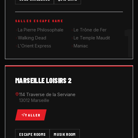
MUSIK ROOM KARAOKÉ
1
SALLES ESCAPE GAME
QUIZ GAME
La Pierre Philosophale
Le Trône de Fer
Walking Dead
Le Temple Maudit
L'Orient Express
Maniac
MARSEILLE LOISIRS 2
114 Traverse de la Serviane
13012 Marseille
Y ALLER
ESCAPE ROOMS
MUSIK ROOM