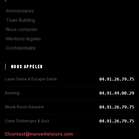
Anniversaires
Team Building
Nous contacter
Mentions légales
Confidentialité
NOUS APPELER
Laser Game & Escape Game
04.91.26.79.75
Bowling
04.91.44.00.29
Musik Room Karaoké
04.91.26.79.75
Cube Challenges & Quiz
04.91.26.79.75
contact@marseilleloisirs.com