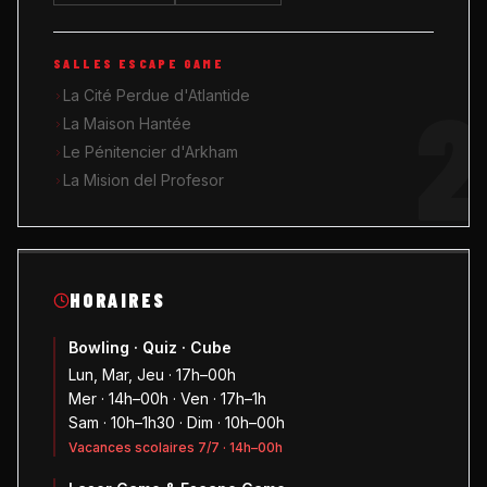
SALLES ESCAPE GAME
2
La Cité Perdue d'Atlantide
La Maison Hantée
Le Pénitencier d'Arkham
La Mision del Profesor
HORAIRES
Bowling · Quiz · Cube
Lun, Mar, Jeu · 17h–00h
Mer · 14h–00h · Ven · 17h–1h
Sam · 10h–1h30 · Dim · 10h–00h
Vacances scolaires 7/7 · 14h–00h