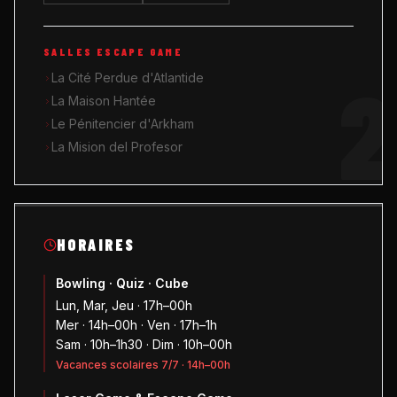
SALLES ESCAPE GAME
2
La Cité Perdue d'Atlantide
La Maison Hantée
Le Pénitencier d'Arkham
La Mision del Profesor
HORAIRES
Bowling · Quiz · Cube
Lun, Mar, Jeu · 17h–00h
Mer · 14h–00h · Ven · 17h–1h
Sam · 10h–1h30 · Dim · 10h–00h
Vacances scolaires 7/7 · 14h–00h