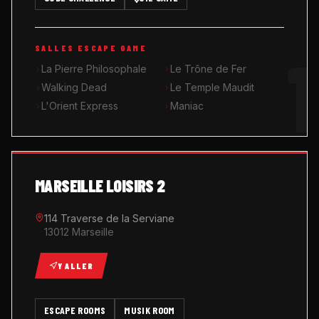
MUSIK ROOM KARAOKÉ
1
SALLES ESCAPE GAME
QUIZ GAME
La Pierre Philosophale
Le Trône de Fer
Walking Dead
Le Temple Maudit
L'Orient Express
Maniac
MARSEILLE LOISIRS 2
114 Traverse de la Serviane
13012 Marseille
Y ALLER
ESCAPE ROOMS
MUSIK ROOM