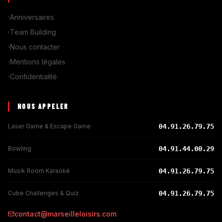
Anniversaires
Team Building
Nous contacter
Mentions légales
Confidentialité
NOUS APPELER
Laser Game & Escape Game
04.91.26.79.75
Bowling
04.91.44.00.29
Musik Room Karaoké
04.91.26.79.75
Cube Challenges & Quiz
04.91.26.79.75
contact@marseilleloisirs.com