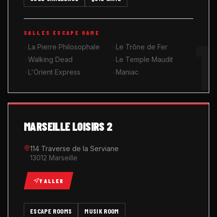
MUSIK ROOM KARAOKÉ
1
SALLES ESCAPE GAME
QUIZ GAME
La Pierre Philosophale
Le Trône de Fer
Walking Dead
Le Temple Maudit
L'Orient Express
Maniac
MARSEILLE LOISIRS 2
114 Traverse de la Serviane
13012 Marseille
Y ALLER
ESCAPE ROOMS
MUSIK ROOM