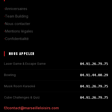
Anniversaires
Team Building
Nous contacter
Mentions légales
Confidentialité
NOUS APPELER
Laser Game & Escape Game
04.91.26.79.75
Bowling
04.91.44.00.29
Musik Room Karaoké
04.91.26.79.75
Cube Challenges & Quiz
04.91.26.79.75
contact@marseilleloisirs.com