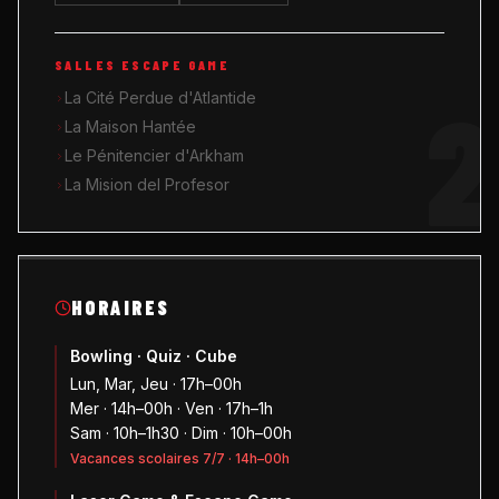
SALLES ESCAPE GAME
2
La Cité Perdue d'Atlantide
La Maison Hantée
Le Pénitencier d'Arkham
La Mision del Profesor
HORAIRES
Bowling · Quiz · Cube
Lun, Mar, Jeu · 17h–00h
Mer · 14h–00h · Ven · 17h–1h
Sam · 10h–1h30 · Dim · 10h–00h
Vacances scolaires 7/7 · 14h–00h