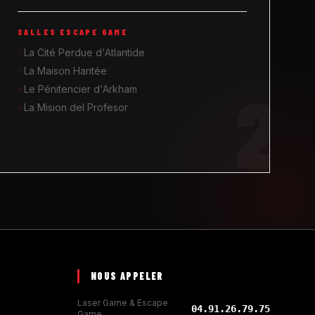
SALLES ESCAPE GAME
La Cité Perdue d'Atlantide
La Maison Hantée
2
Le Pénitencier d'Arkham
La Mision del Profesor
NOUS APPELER
Laser Game & Escape
04.91.26.79.75
Game