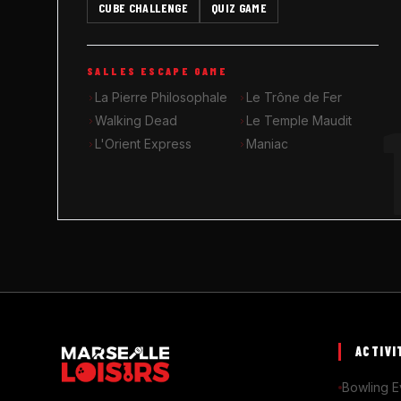
CUBE CHALLENGE
QUIZ GAME
SALLES ESCAPE GAME
La Pierre Philosophale
Le Trône de Fer
Walking Dead
Le Temple Maudit
L'Orient Express
Maniac
ACTIVI
Bowling E