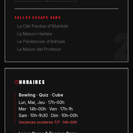
SALLES ESCAPE GAME
2
La Cité Perdue d'Atlantide
La Maison Hantée
Le Pénitencier d'Arkham
La Mision del Profesor
HORAIRES
Bowling · Quiz · Cube
Lun, Mar, Jeu · 17h–00h
Mer · 14h–00h · Ven · 17h–1h
Sam · 10h–1h30 · Dim · 10h–00h
Vacances scolaires 7/7 · 14h–00h