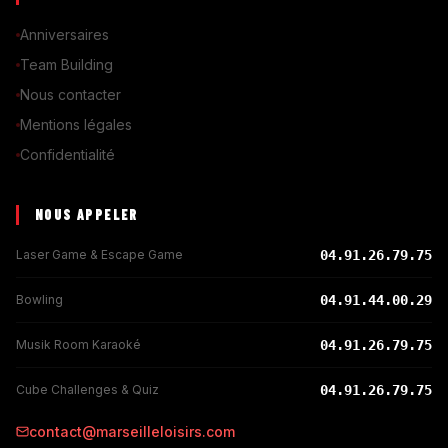
Anniversaires
Team Building
Nous contacter
Mentions légales
Confidentialité
NOUS APPELER
Laser Game & Escape Game
04.91.26.79.75
Bowling
04.91.44.00.29
Musik Room Karaoké
04.91.26.79.75
Cube Challenges & Quiz
04.91.26.79.75
contact@marseilleloisirs.com