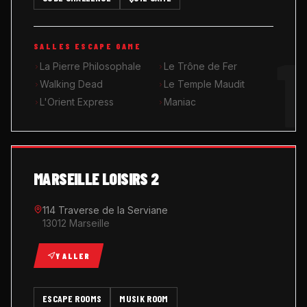
MUSIK ROOM KARAOKÉ
1
SALLES ESCAPE GAME
QUIZ GAME
La Pierre Philosophale
Le Trône de Fer
Walking Dead
Le Temple Maudit
L'Orient Express
Maniac
MARSEILLE LOISIRS 2
114 Traverse de la Serviane
13012 Marseille
Y ALLER
ESCAPE ROOMS
MUSIK ROOM