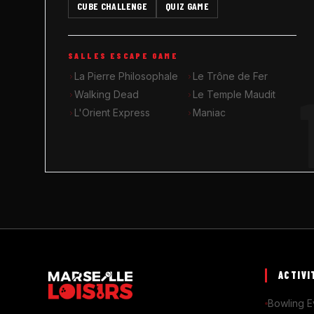
CUBE CHALLENGE
QUIZ GAME
SALLES ESCAPE GAME
La Pierre Philosophale
Le Trône de Fer
Walking Dead
Le Temple Maudit
L'Orient Express
Maniac
ACTIVI
Bowling E