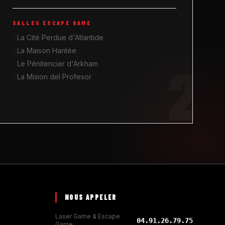
SALLES ESCAPE GAME
La Cité Perdue d'Atlantide
La Maison Hantée
2
Le Pénitencier d'Arkham
La Mision del Profesor
NOUS APPELER
Laser Game & Escape
04.91.26.79.75
Game