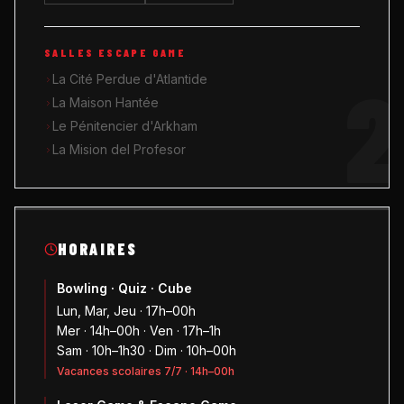
SALLES ESCAPE GAME
2
La Cité Perdue d'Atlantide
La Maison Hantée
Le Pénitencier d'Arkham
La Mision del Profesor
HORAIRES
Bowling · Quiz · Cube
Lun, Mar, Jeu · 17h–00h
Mer · 14h–00h · Ven · 17h–1h
Sam · 10h–1h30 · Dim · 10h–00h
Vacances scolaires 7/7 · 14h–00h