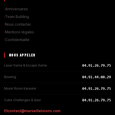
Anniversaires
Team Building
Nous contacter
Mentions légales
Confidentialité
NOUS APPELER
Laser Game & Escape Game
04.91.26.79.75
Bowling
04.91.44.00.29
Musik Room Karaoké
04.91.26.79.75
Cube Challenges & Quiz
04.91.26.79.75
contact@marseilleloisirs.com