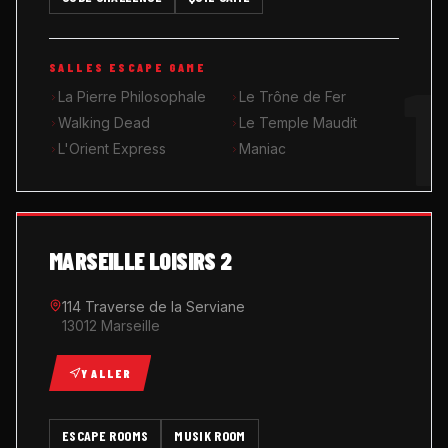
MUSIK ROOM KARAOKÉ
1
SALLES ESCAPE GAME
QUIZ GAME
La Pierre Philosophale
Le Trône de Fer
Walking Dead
Le Temple Maudit
L'Orient Express
Maniac
MARSEILLE LOISIRS 2
114 Traverse de la Serviane
13012 Marseille
Y ALLER
ESCAPE ROOMS
MUSIK ROOM