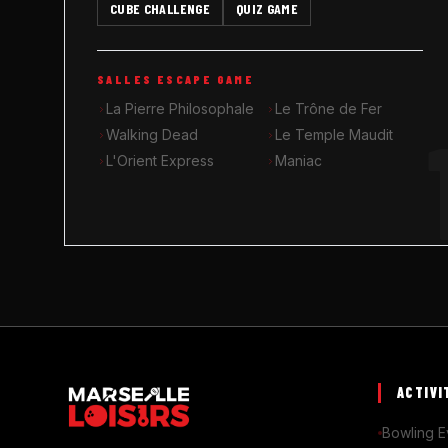
CUBE CHALLENGE
QUIZ GAME
SALLES ESCAPE GAME
La Pierre Philosophale
Le Trône de Fer
Walking Dead
Le Temple Maudit
L'Orient Express
Maniac
ACTIVI
Bowling E