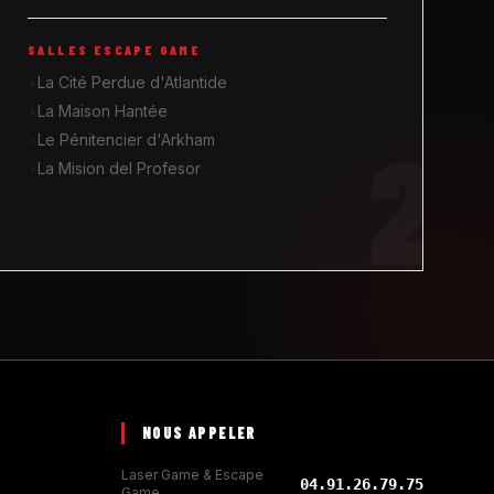
SALLES ESCAPE GAME
La Cité Perdue d'Atlantide
La Maison Hantée
2
Le Pénitencier d'Arkham
La Mision del Profesor
NOUS APPELER
Laser Game & Escape
04.91.26.79.75
Game