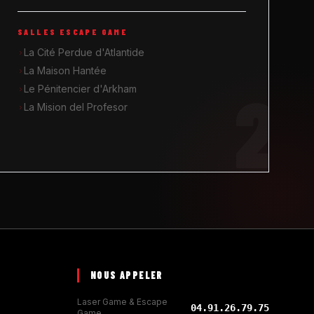
SALLES ESCAPE GAME
La Cité Perdue d'Atlantide
La Maison Hantée
2
Le Pénitencier d'Arkham
La Mision del Profesor
NOUS APPELER
Laser Game & Escape
04.91.26.79.75
Game