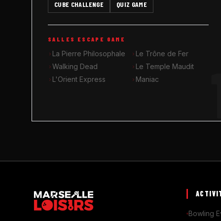
CUBE CHALLENGE
QUIZ GAME
SALLES ESCAPE GAME
La Pierre Philosophale
Le Trône de Fer
Walking Dead
Le Temple Maudit
L'Orient Express
Maniac
ACTIVI
Bowling E