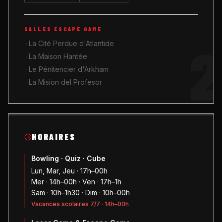
SALLES ESCAPE GAME
2
La Cité Perdue d'Atlantide
La Maison Hantée
Le Pénitencier d'Arkham
La Mision del Profesor
HORAIRES
Bowling · Quiz · Cube
Lun, Mar, Jeu · 17h–00h
Mer · 14h–00h · Ven · 17h–1h
Sam · 10h–1h30 · Dim · 10h–00h
Vacances scolaires 7/7 · 14h–00h