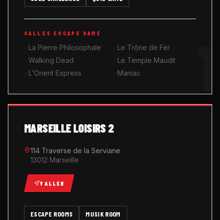
MUSIK ROOM KARAOKÉ
1
SALLES ESCAPE GAME
QUIZ GAME
La Pierre Philosophale
Le Trône de Fer
Walking Dead
Le Temple Maudit
L'Orient Express
Maniac
MARSEILLE LOISIRS 2
114 Traverse de la Serviane
13012 Marseille
Y ALLER
ESCAPE ROOMS
MUSIK ROOM