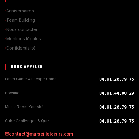
Anniversaires
Team Building
Nous contacter
Mentions légales
Confidentialité
NOUS APPELER
Laser Game & Escape Game
04.91.26.79.75
Bowling
04.91.44.00.29
Musik Room Karaoké
04.91.26.79.75
Cube Challenges & Quiz
04.91.26.79.75
contact@marseilleloisirs.com