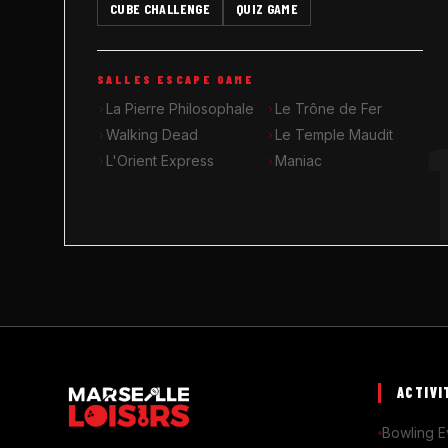
CUBE CHALLENGE
QUIZ GAME
SALLES ESCAPE GAME
La Pierre Philosophale
Le Trône de Fer
Walking Dead
Le Temple Maudit
L'Orient Express
Maniac
ACTIVI
Bowling E