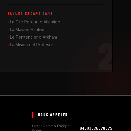
SALLES ESCAPE GAME
La Cité Perdue d'Atlantide
La Maison Hantée
2
Le Pénitencier d'Arkham
La Mision del Profesor
NOUS APPELER
Laser Game & Escape
04.91.26.79.75
Game