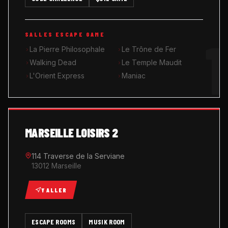
MUSIK ROOM KARAOKÉ
1
SALLES ESCAPE GAME
QUIZ GAME
La Pierre Philosophale
Le Trône de Fer
Walking Dead
Le Temple Maudit
L'Orient Express
Maniac
MARSEILLE LOISIRS 2
114 Traverse de la Serviane
13012 Marseille
Y ALLER
ESCAPE ROOMS
MUSIK ROOM