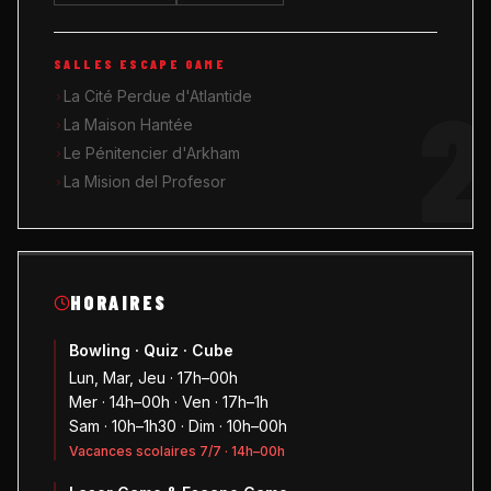
SALLES ESCAPE GAME
2
La Cité Perdue d'Atlantide
La Maison Hantée
Le Pénitencier d'Arkham
La Mision del Profesor
HORAIRES
Bowling · Quiz · Cube
Lun, Mar, Jeu · 17h–00h
Mer · 14h–00h · Ven · 17h–1h
Sam · 10h–1h30 · Dim · 10h–00h
Vacances scolaires 7/7 · 14h–00h