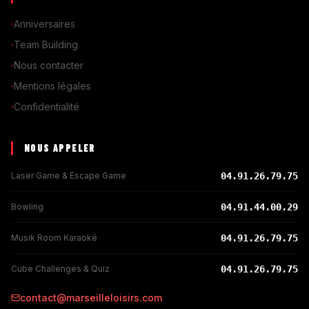
Anniversaires
Team Building
Nous contacter
Mentions légales
Confidentialité
NOUS APPELER
Laser Game & Escape Game
04.91.26.79.75
Bowling
04.91.44.00.29
Musik Room Karaoké
04.91.26.79.75
Cube Challenges & Quiz
04.91.26.79.75
contact@marseilleloisirs.com