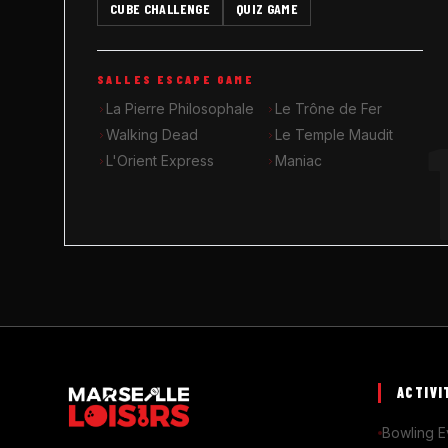
CUBE CHALLENGE
QUIZ GAME
SALLES ESCAPE GAME
La Pierre Philosophale
Le Trône de Fer
Walking Dead
Le Temple Maudit
L'Orient Express
Maniac
ACTIVI
Bowling E