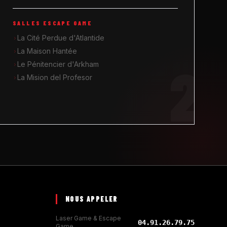
SALLES ESCAPE GAME
La Cité Perdue d'Atlantide
La Maison Hantée
2
Le Pénitencier d'Arkham
La Mision del Profesor
NOUS APPELER
Laser Game & Escape
04.91.26.79.75
Game