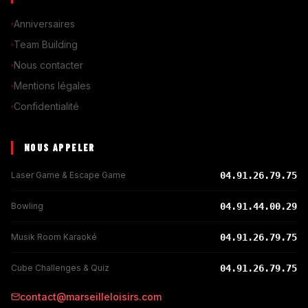
Anniversaires
Team Building
Nous contacter
Mentions légales
Confidentialité
NOUS APPELER
Laser Game & Escape Game
04.91.26.79.75
Bowling
04.91.44.00.29
Musik Room Karaoké
04.91.26.79.75
Cube Challenges & Quiz
04.91.26.79.75
contact@marseilleloisirs.com