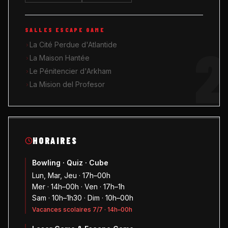
SALLES ESCAPE GAME
2
La Cité Perdue d'Atlantide
La Maison Hantée
Le Pénitencier d'Arkham
La Mision del Profesor
HORAIRES
Bowling · Quiz · Cube
Lun, Mar, Jeu · 17h–00h
Mer · 14h–00h · Ven · 17h–1h
Sam · 10h–1h30 · Dim · 10h–00h
Vacances scolaires 7/7 · 14h–00h