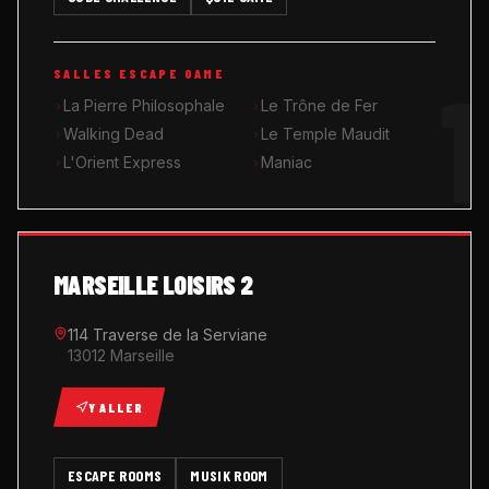
MUSIK ROOM KARAOKÉ
1
SALLES ESCAPE GAME
QUIZ GAME
La Pierre Philosophale
Le Trône de Fer
Walking Dead
Le Temple Maudit
L'Orient Express
Maniac
MARSEILLE LOISIRS 2
114 Traverse de la Serviane
13012 Marseille
Y ALLER
ESCAPE ROOMS
MUSIK ROOM