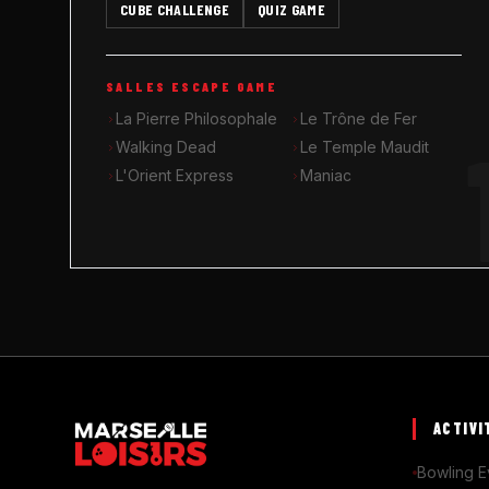
CUBE CHALLENGE
QUIZ GAME
SALLES ESCAPE GAME
La Pierre Philosophale
Le Trône de Fer
Walking Dead
Le Temple Maudit
L'Orient Express
Maniac
ACTIVI
Bowling E