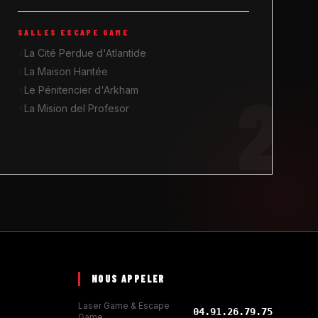
SALLES ESCAPE GAME
La Cité Perdue d'Atlantide
La Maison Hantée
2
Le Pénitencier d'Arkham
La Mision del Profesor
NOUS APPELER
Laser Game & Escape
04.91.26.79.75
Game