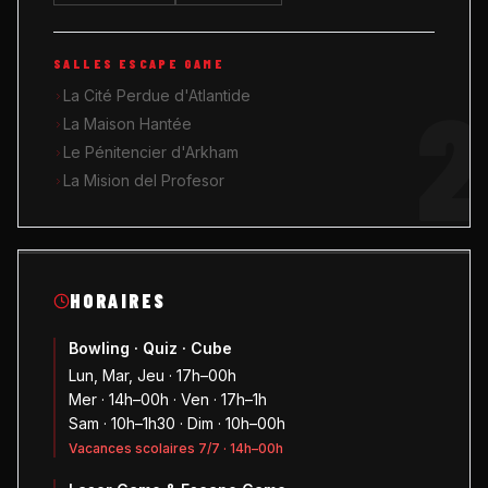
SALLES ESCAPE GAME
2
La Cité Perdue d'Atlantide
La Maison Hantée
Le Pénitencier d'Arkham
La Mision del Profesor
HORAIRES
Bowling · Quiz · Cube
Lun, Mar, Jeu · 17h–00h
Mer · 14h–00h · Ven · 17h–1h
Sam · 10h–1h30 · Dim · 10h–00h
Vacances scolaires 7/7 · 14h–00h