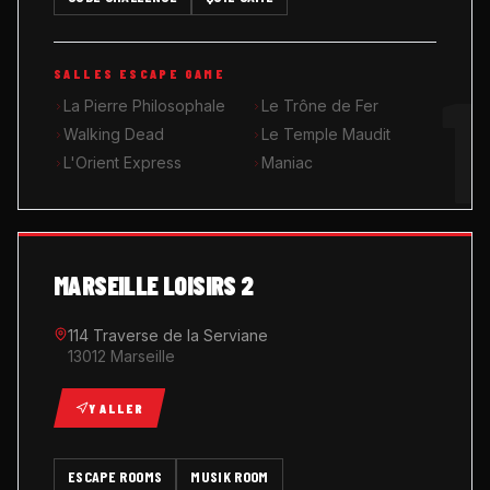
MUSIK ROOM KARAOKÉ
1
SALLES ESCAPE GAME
QUIZ GAME
La Pierre Philosophale
Le Trône de Fer
Walking Dead
Le Temple Maudit
L'Orient Express
Maniac
MARSEILLE LOISIRS 2
114 Traverse de la Serviane
13012 Marseille
Y ALLER
ESCAPE ROOMS
MUSIK ROOM