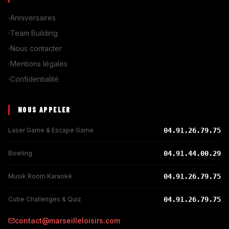
Anniversaires
Team Building
Nous contacter
Mentions légales
Confidentialité
NOUS APPELER
Laser Game & Escape Game
04.91.26.79.75
Bowling
04.91.44.00.29
Musik Room Karaoké
04.91.26.79.75
Cube Challenges & Quiz
04.91.26.79.75
contact@marseilleloisirs.com