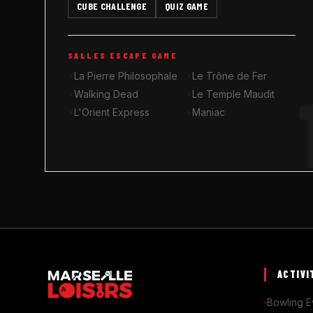
CUBE CHALLENGE
QUIZ GAME
SALLES ESCAPE GAME
La Pierre Philosophale
Le Trône de Fer
Walking Dead
Le Temple Maudit
L'Orient Express
Maniac
ACTIVI
Bowling E