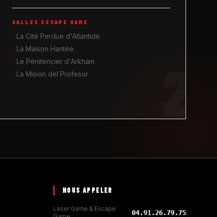
SALLES ESCAPE GAME
La Cité Perdue d'Atlantide
La Maison Hantée
2
Le Pénitencier d'Arkham
La Mision del Profesor
NOUS APPELER
Laser Game & Escape
04.91.26.79.75
Game