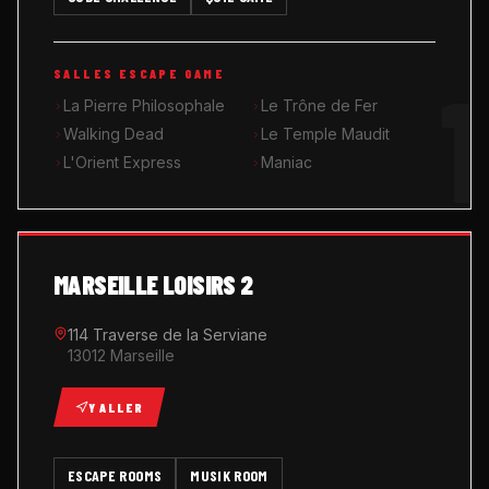
MUSIK ROOM KARAOKÉ
1
SALLES ESCAPE GAME
QUIZ GAME
La Pierre Philosophale
Le Trône de Fer
Walking Dead
Le Temple Maudit
L'Orient Express
Maniac
MARSEILLE LOISIRS 2
114 Traverse de la Serviane
13012 Marseille
Y ALLER
ESCAPE ROOMS
MUSIK ROOM