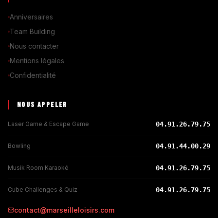
Anniversaires
Team Building
Nous contacter
Mentions légales
Confidentialité
NOUS APPELER
Laser Game & Escape Game
04.91.26.79.75
Bowling
04.91.44.00.29
Musik Room Karaoké
04.91.26.79.75
Cube Challenges & Quiz
04.91.26.79.75
contact@marseilleloisirs.com