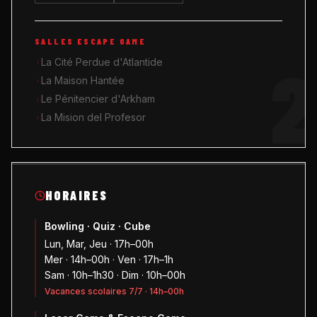
SALLES ESCAPE GAME
2
La Cité Perdue d'Atlantide
La Maison Hantée
Le Pénitencier d'Arkham
La Mision del Profesor
HORAIRES
Bowling · Quiz · Cube
Lun, Mar, Jeu · 17h–00h
Mer · 14h–00h · Ven · 17h–1h
Sam · 10h–1h30 · Dim · 10h–00h
Vacances scolaires 7/7 · 14h–00h